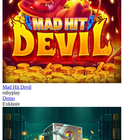
Mad Hit Devil
rubyplay
Demo
Exklusiv