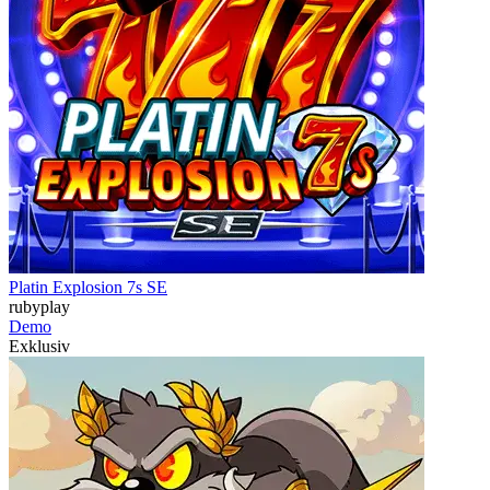
Platin Explosion 7s SE
rubyplay
Demo
Exklusiv