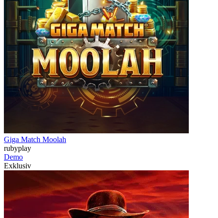
Giga Match Moolah
rubyplay
Demo
Exklusiv