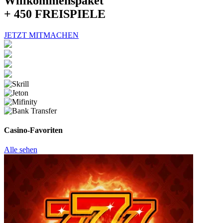
Willkommenspaket
+ 450 FREISPIELE
JETZT MITMACHEN
Casino-Favoriten
Alle sehen