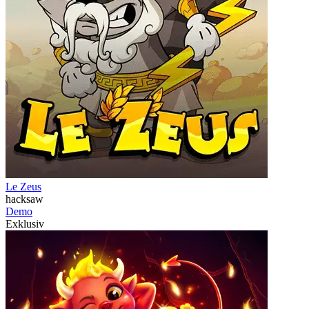
Le Zeus
hacksaw
Demo
Exklusiv