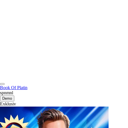
Book Of Platin
spnmnl
Demo
Exklusiv