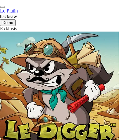
Le Platin
hacksaw
Demo
Exklusiv