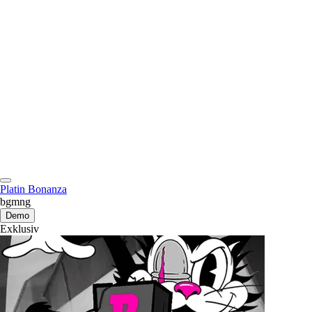
Platin Bonanza
bgmng
Demo
Exklusiv