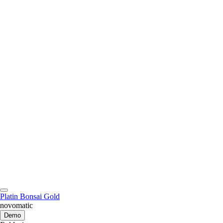
Platin Bonsai Gold
novomatic
Demo