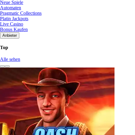
Neue Spiele
Automaten
Pragmatic Collections
Platin Jackpots
Live Casino
Bonus Kaufen
Anbieter
Top
Alle sehen