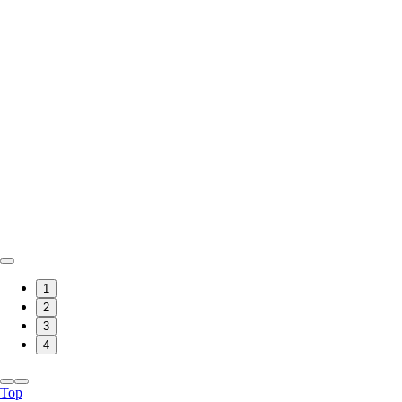
1
2
3
4
Top