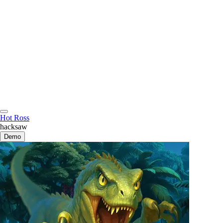
Hot Ross
hacksaw
Demo