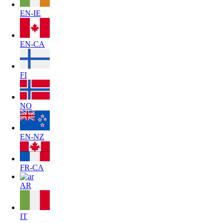
EN-IE
EN-CA
FI
NO
EN-NZ
FR-CA
AR
IT