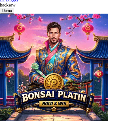
hacksaw
Demo