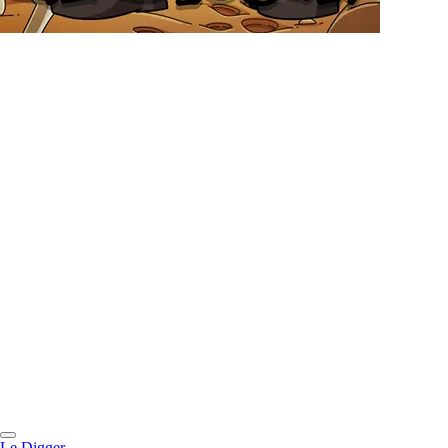
Le Digger