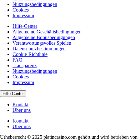
Nutzungsbedingungen
Cookies
Impressum
Hilfe-Center
Allgemeine Geschäftsbedingungen
Allgemeine Bonusbedingungen
Verantwortungsvolles Spielen
Datenschutzbestimmungen
Cookie-Richtlinie
FAQ
Transparenz
Nutzungsbedingungen
Cookies
Impressum
Hilfe-Center
Kontakt
Über uns
Kontakt
Über uns
Urheberrecht © 2025 platincasino.com gehört und wird betrieben von