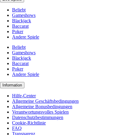
Beliebt
Gameshows
Blackjack
Baccarat
Poker
Andere Spiele
Beliebt
Gameshows
Blackjack
Baccarat
Poker
Andere Spiele
Information
Hilfe-Center
Allgemeine Geschäftsbedingungen
Allgemeine Bonusbedingungen
Verantwortungsvolles Spielen
Datenschutzbestimmungen
Cookie-Richtlinie
FAQ
Transparenz