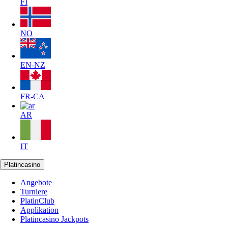
FI
NO
EN-NZ
FR-CA
AR
IT
Platincasino
Angebote
Turniere
PlatinClub
Applikation
Platincasino Jackpots