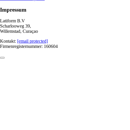
Impressum
Latiform B.V
Scharlooweg 39,
Willemstad, Curaçao
Kontakt:
[email protected]
Firmenregisternummer: 160604