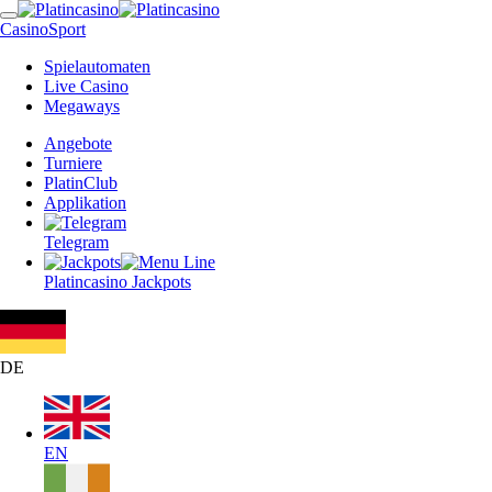
Casino
Sport
Spielautomaten
Live Casino
Megaways
Angebote
Turniere
PlatinClub
Applikation
Telegram
Platincasino Jackpots
DE
EN